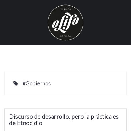
S
k
i
p
t
o
c
o
n
t
e
#Gobiernos
n
t
Discurso de desarrollo, pero la práctica es
de Etnocidio