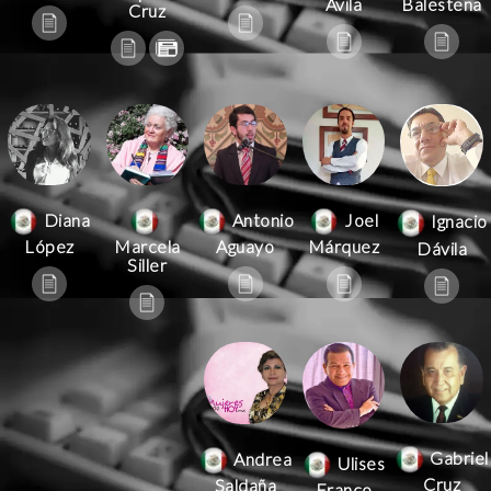
Ávila
Balestena
Cruz
Antonio
Joel
Diana
Ignacio
Aguayo
Márquez
López
Marcela
Dávila
Siller
Gabriel
Andrea
Ulises
Cruz
Saldaña
Franco