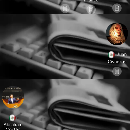
Juan
Cisneros
Abraham
Cortés