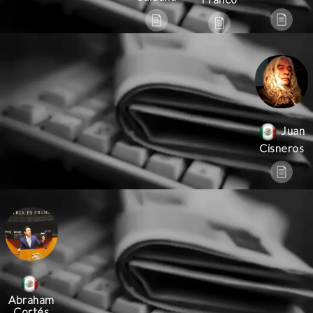
Juan
Cisneros
Abraham
Cortés