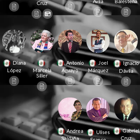
Ávila
Balestena
Cruz
Antonio
Joel
Diana
Ignacio
Aguayo
Márquez
López
Marcela
Dávila
Siller
Gabriel
Andrea
Ulises
Cruz
Saldaña
Franco