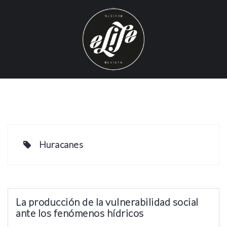
S
k
i
p
t
o
c
o
n
t
e
Huracanes
n
t
La producción de la vulnerabilidad social
ante los fenómenos hídricos