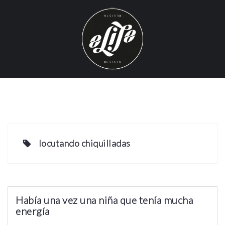
S
k
i
p
t
o
c
o
n
t
e
locutando chiquilladas
n
t
Había una vez una niña que tenía mucha
energía