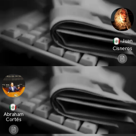
Juan
Cisneros
Abraham
Cortés