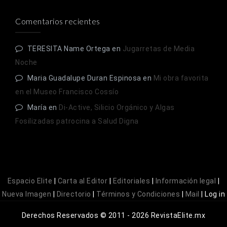
Comentarios recientes
TERESITA Name Ortega
en
Jugarretas de Media
Noche
Maria Guadalupe Duran Espinosa
en
Mi obra favorita
en el Museo Francisco Cossío
María
en
Di-Active, Silicio Orgánico y Algas
Fosilizadas patrocina a Salud Digna
Espacio Elite
|
Carta al Editor
|
Editoriales
|
Información legal
|
Nueva Imagen
|
Directorio
|
Términos y Condiciones
|
Mail
|
Log in
Derechos Reservados © 2011 - 2026 RevistaElite.mx