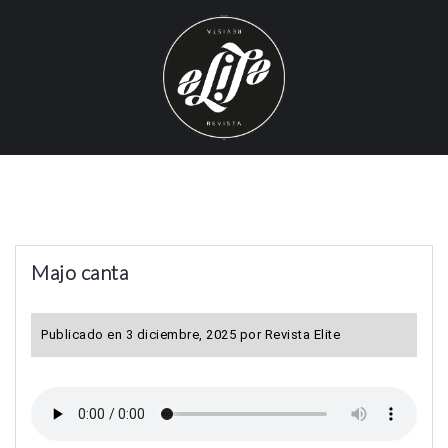
S
k
i
p
t
o
c
o
n
t
Majo canta
e
n
t
Publicado en
3 diciembre, 2025
por
Revista Elite