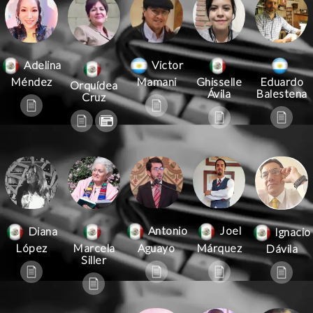
Victor
Adelina
Mamani
Méndez
Ghisselle
Eduardo
Orquídea
Ávila
Balestena
Cruz
Antonio
Joel
Diana
Ignacio
Aguayo
Márquez
López
Marcela
Dávila
Siller