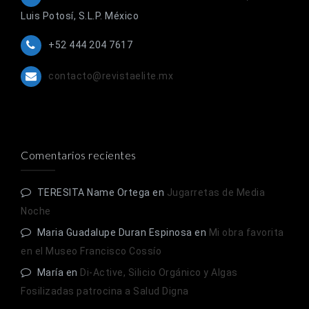
Luis Potosí, S.L.P. México
+52 444 204 7617
contacto@revistaelite.mx
Comentarios recientes
TERESITA Name Ortega
en
Jugarretas de Media
Noche
Maria Guadalupe Duran Espinosa
en
Mi obra favorita
en el Museo Francisco Cossío
María
en
Di-Active, Silicio Orgánico y Algas
Fosilizadas patrocina a Salud Digna