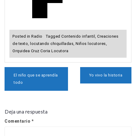
Posted in
Radio
Tagged
Contenido infantil
,
Creaciones
de texto
,
locutando chiquilladas
,
Niños locutores
,
Orquidea Cruz Coria Locutora
N
El niño que se aprendía
Yo vivo la historia
a
todo
v
e
g
a
c
Deja una respuesta
i
ó
Comentario
*
n
d