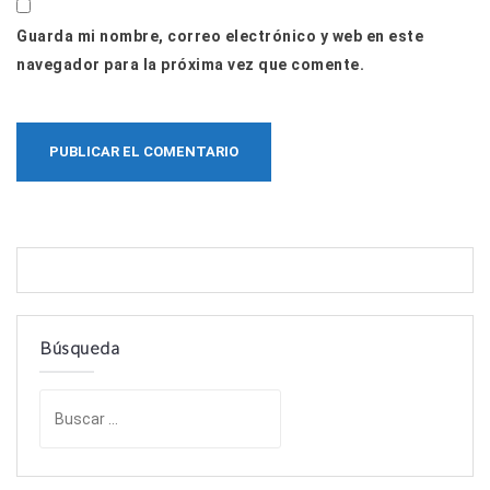
Guarda mi nombre, correo electrónico y web en este
navegador para la próxima vez que comente.
Búsqueda
B
u
s
c