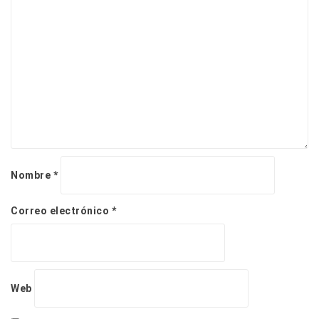
e
e
n
t
r
a
d
a
s
Nombre
*
Correo electrónico
*
Web