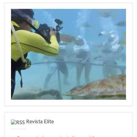
a
r
:
Revista Elite