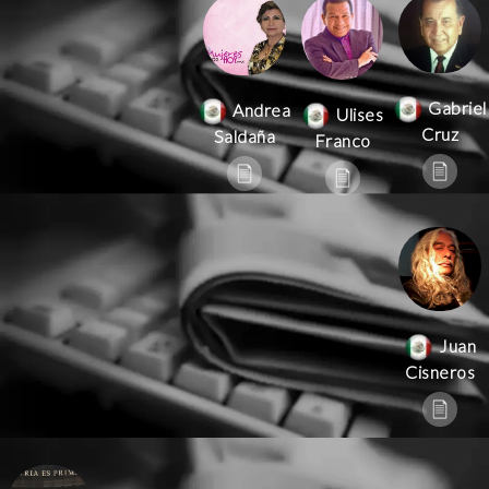
Gabriel
Andrea
Ulises
Cruz
Saldaña
Franco
Juan
Cisneros