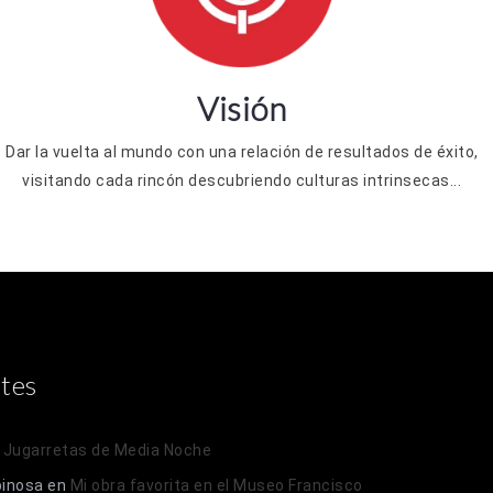
Visión
Dar la vuelta al mundo con una relación de resultados de éxito,
visitando cada rincón descubriendo culturas intrinsecas...
tes
n
Jugarretas de Media Noche
pinosa
en
Mi obra favorita en el Museo Francisco