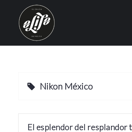
S
k
i
p
t
o
c
o
n
t
e
Nikon México
n
t
El esplendor del resplandor t