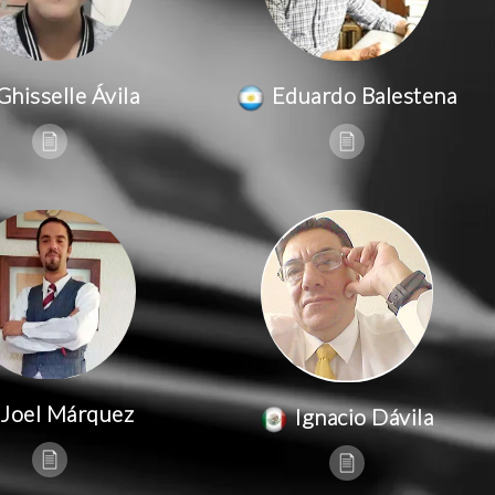
Ghisselle Ávila
Eduardo Balestena
Joel Márquez
Ignacio Dávila