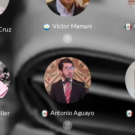
Victor Mamani
Cruz
Antonio Aguayo
ller