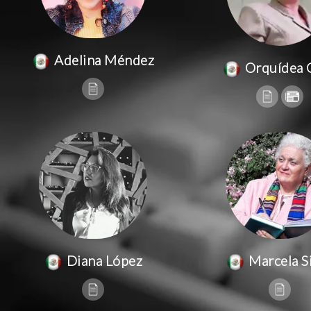
Adelina Méndez
Orquídea 
Diana López
Marcela Si