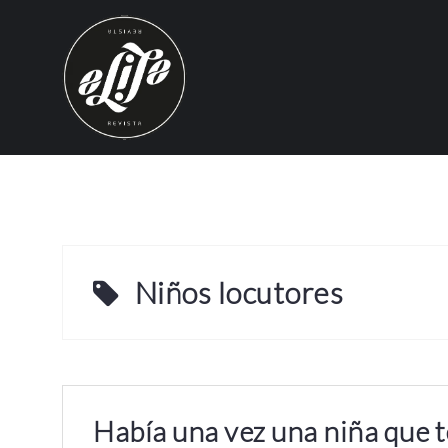
S
k
i
p
t
o
c
o
n
t
e
Niños locutores
n
t
Había una vez una niña que 