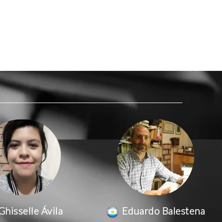
Ghisselle Ávila
Eduardo Balestena