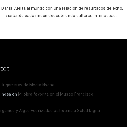
Dar la vuelta al mundo con una relación de resultados de éxito,
visitando cada rincón descubriendo culturas intrinsecas...
tes
n
Jugarretas de Media Noche
pinosa
en
Mi obra favorita en el Museo Francisco
 Orgánico y Algas Fosilizadas patrocina a Salud Digna