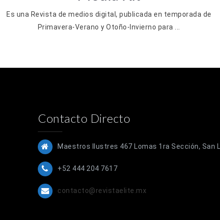
Es una Revista de medios digital, publicada en temporada de
Primavera-Verano y Otoño-Invierno para ...
Contacto Directo
Maestros Ilustres 467 Lomas 1ra Sección, San Lu
+52 444 204 7617
contacto@revistaelite.mx