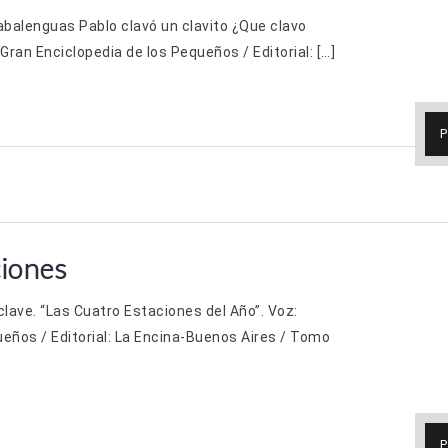
abalenguas Pablo clavó un clavito ¿Que clavo
 Gran Enciclopedia de los Pequeños / Editorial: […]
P
ciones
clave. “Las Cuatro Estaciones del Año”. Voz:
ueños / Editorial: La Encina-Buenos Aires / Tomo
P