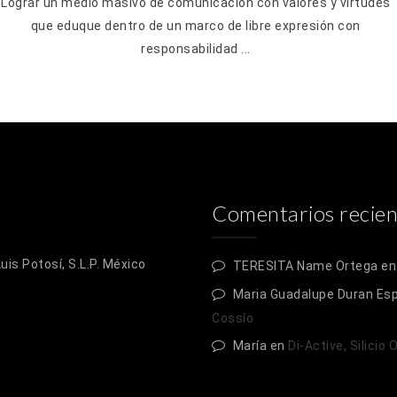
Lograr un medio masivo de comunicación con valores y virtudes
que eduque dentro de un marco de libre expresión con
responsabilidad ...
Comentarios recien
is Potosí, S.L.P. México
TERESITA Name Ortega
e
Maria Guadalupe Duran Es
Cossío
María
en
Di-Active, Silicio