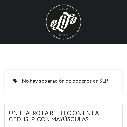
S
k
i
p
t
o
c
o
n
t
e
No hay separación de poderes en SLP
n
t
UN TEATRO LA REELECIÓN EN LA
CEDHSLP, CON MAYÚSCULAS