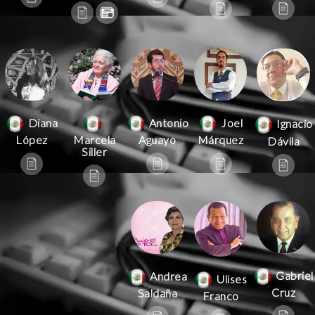
Antonio
Joel
Diana
Ignacio
Aguayo
Márquez
López
Marcela
Dávila
Siller
Gabriel
Andrea
Ulises
Cruz
Saldaña
Franco