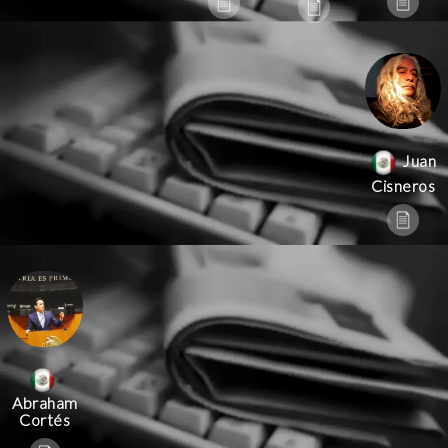
Juan
Cisneros
Abraham
Cortés