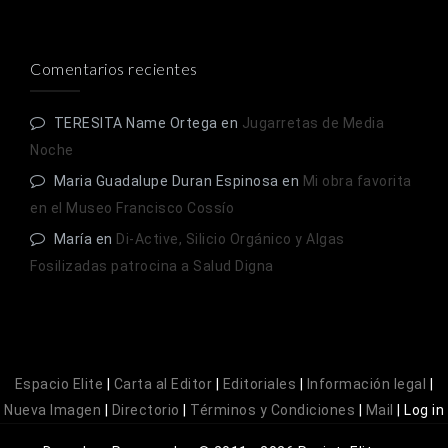
Comentarios recientes
TERESITA Name Ortega
en
Jugarretas de Media
Noche
Maria Guadalupe Duran Espinosa
en
Mi obra favorita
en el Museo Francisco Cossío
María
en
Di-Active, Silicio Orgánico y Algas
Fosilizadas patrocina a Salud Digna
Espacio Elite
|
Carta al Editor
|
Editoriales
|
Información legal
|
Nueva Imagen
|
Directorio
|
Términos y Condiciones
|
Mail
|
Log in