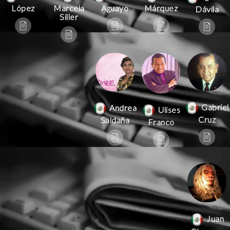
Aguayo
Márquez
López
Marcela
Dávila
Siller
Gabriel
Andrea
Ulises
Cruz
Saldaña
Franco
Juan