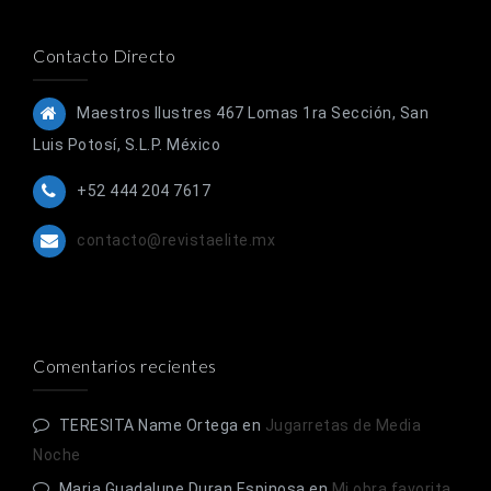
Contacto Directo
Maestros Ilustres 467 Lomas 1ra Sección, San
Luis Potosí, S.L.P. México
+52 444 204 7617
contacto@revistaelite.mx
Comentarios recientes
TERESITA Name Ortega
en
Jugarretas de Media
Noche
Maria Guadalupe Duran Espinosa
en
Mi obra favorita