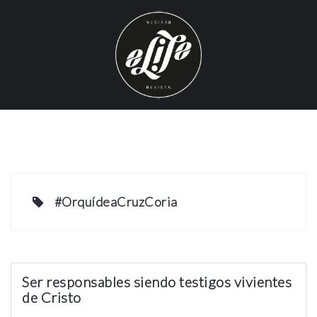
S
k
i
p
t
o
c
o
n
t
e
#OrquídeaCruzCoria
n
t
Ser responsables siendo testigos vivientes
de Cristo