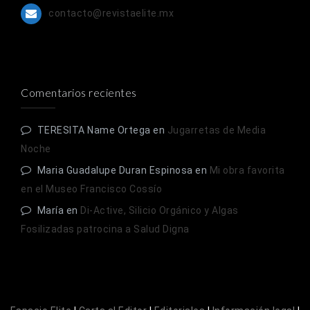
contacto@revistaelite.mx
Comentarios recientes
TERESITA Name Ortega
en
Jugarretas de Media
Noche
Maria Guadalupe Duran Espinosa
en
Mi obra favorita
en el Museo Francisco Cossío
María
en
Di-Active, Silicio Orgánico y Algas
Fosilizadas patrocina a Salud Digna