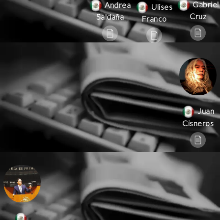
Gabriel
Andrea
Ulises
Cruz
Saldaña
Franco
Juan
Cisneros