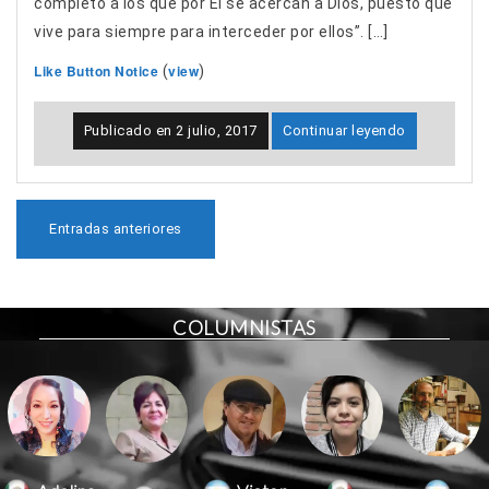
completo a los que por Él se acercan a Dios, puesto que
vive para siempre para interceder por ellos”. […]
Like Button Notice
view
(
)
Publicado en
2 julio, 2017
Continuar leyendo
N
Entradas anteriores
a
v
e
g
COLUMNISTAS
a
c
i
ó
n
d
e
e