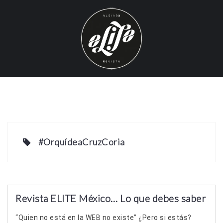
S
k
i
p
t
o
c
o
n
t
e
#OrquídeaCruzCoria
n
t
Revista ELITE México… Lo que debes saber
“Quien no está en la WEB no existe” ¿Pero si estás?