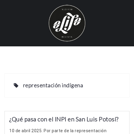
S
k
i
p
t
o
c
o
n
t
e
representación indígena
n
t
¿Qué pasa con el INPI en San Luis Potosí?
10 de abril 2025. Por parte de la representación