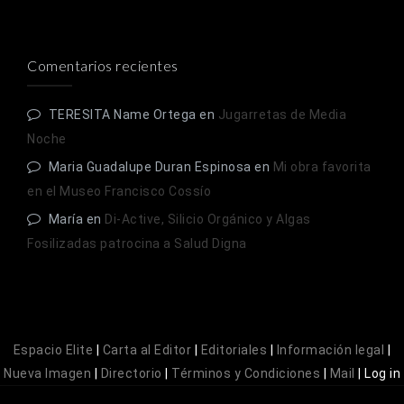
Comentarios recientes
TERESITA Name Ortega
en
Jugarretas de Media
Noche
Maria Guadalupe Duran Espinosa
en
Mi obra favorita
en el Museo Francisco Cossío
María
en
Di-Active, Silicio Orgánico y Algas
Fosilizadas patrocina a Salud Digna
Espacio Elite
|
Carta al Editor
|
Editoriales
|
Información legal
|
Nueva Imagen
|
Directorio
|
Términos y Condiciones
|
Mail
|
Log in