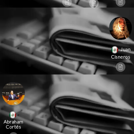
Juan
Cisneros
Abraham
Cortés