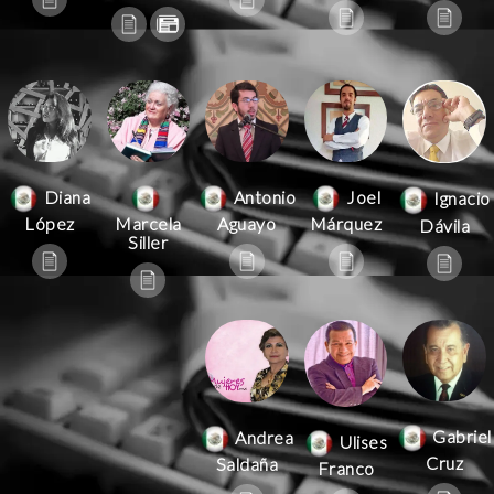
Antonio
Joel
Diana
Ignacio
Aguayo
Márquez
López
Marcela
Dávila
Siller
Gabriel
Andrea
Ulises
Cruz
Saldaña
Franco