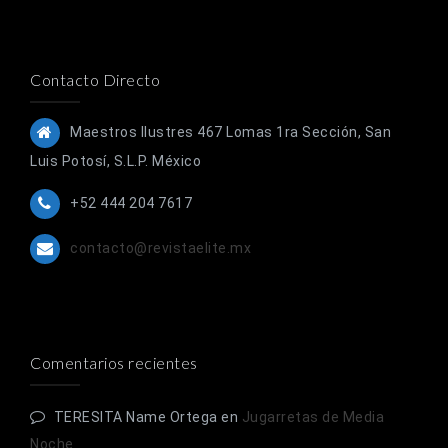
Contacto Directo
Maestros Ilustres 467 Lomas 1ra Sección, San
Luis Potosí, S.L.P. México
+52 444 204 7617
contacto@revistaelite.mx
Comentarios recientes
TERESITA Name Ortega
en
Jugarretas de Media
Noche