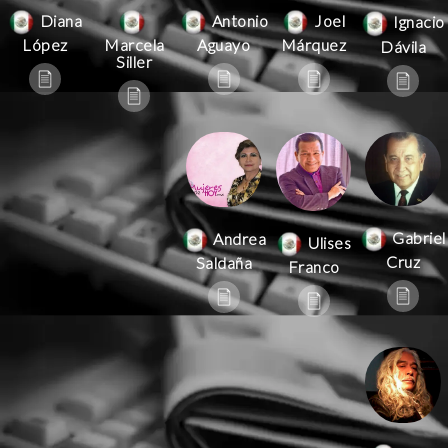
Antonio
Joel
Diana
Ignacio
Aguayo
Márquez
López
Marcela
Dávila
Siller
Gabriel
Andrea
Ulises
Cruz
Saldaña
Franco