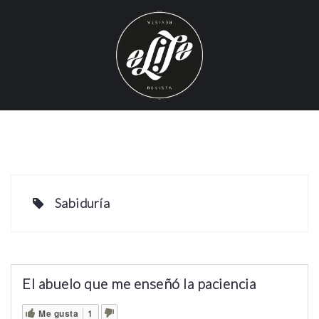
S
k
i
p
t
o
c
o
n
t
e
Sabiduría
n
t
El abuelo que me enseñó la paciencia
Me gusta
1