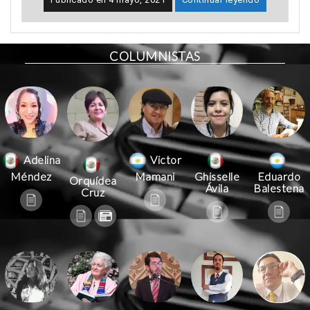
COLUMNISTAS
Victor
Adelina
Mamani
Méndez
Ghisselle
Eduardo
Orquídea
Ávila
Balestena
Cruz