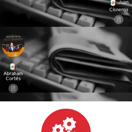
Juan
Cisneros
Abraham
Cortés