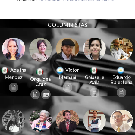
COLUMNISTAS
Victor
Adelina
Mamani
Méndez
Ghisselle
Eduardo
Orquídea
Ávila
Balestena
Cruz