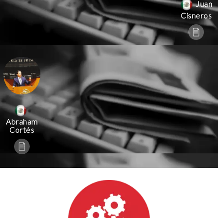
Juan
Cisneros
Abraham
Cortés