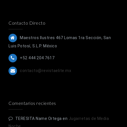
Contacto Directo
Maestros Ilustres 467 Lomas 1ra Sección, San
Luis Potosí, S.L.P. México
+52 444 204 7617
contacto@revistaelite.mx
Comentarios recientes
TERESITA Name Ortega
en
Jugarretas de Media
Noche