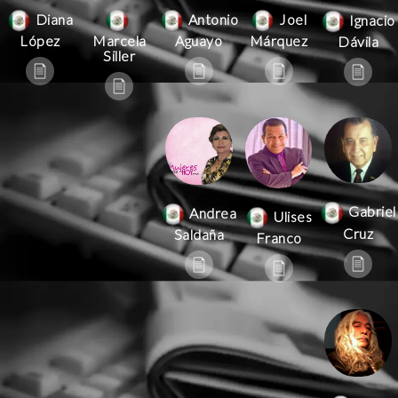
Antonio
Joel
Diana
Ignacio
Aguayo
Márquez
López
Marcela
Dávila
Siller
Gabriel
Andrea
Ulises
Cruz
Saldaña
Franco