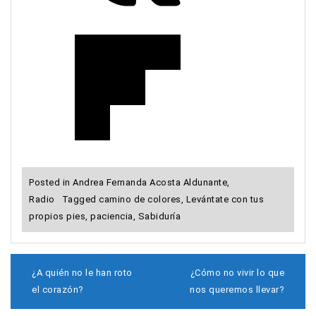
Posted in
Andrea Fernanda Acosta Aldunante
,
Radio
Tagged
camino de colores
,
Levántate con tus
propios pies
,
paciencia
,
Sabiduría
N
¿A quién no le han roto
¿Cómo no vivir lo que
a
el corazón?
nos queremos llevar?
v
e