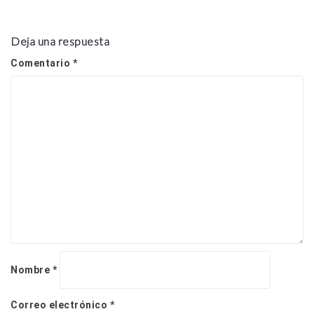
g
a
c
Deja una respuesta
i
ó
Comentario
*
n
d
e
e
n
t
r
a
d
a
s
Nombre
*
Correo electrónico
*