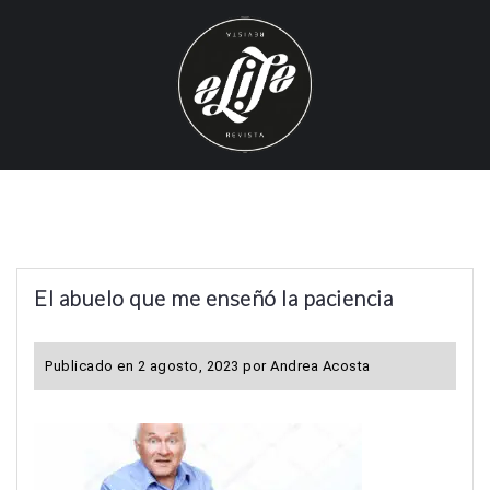
S
k
i
p
t
o
c
o
n
t
El abuelo que me enseñó la paciencia
e
n
t
Publicado en
2 agosto, 2023
por
Andrea Acosta