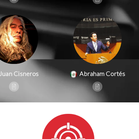
Juan Cisneros
Abraham Cortés