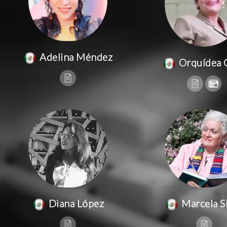
Adelina Méndez
Orquídea 
Diana López
Marcela Si