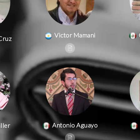
Victor Mamani
Cruz
Antonio Aguayo
ller