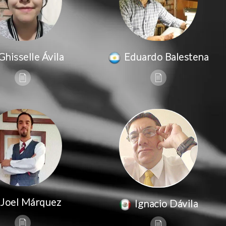
Ghisselle Ávila
Eduardo Balestena
Joel Márquez
Ignacio Dávila