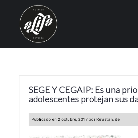
S
k
i
p
t
o
c
o
n
t
e
SEGE Y CEGAIP: Es una prior
n
adolescentes protejan sus da
t
Publicado en
2 octubre, 2017
por
Revista Elite