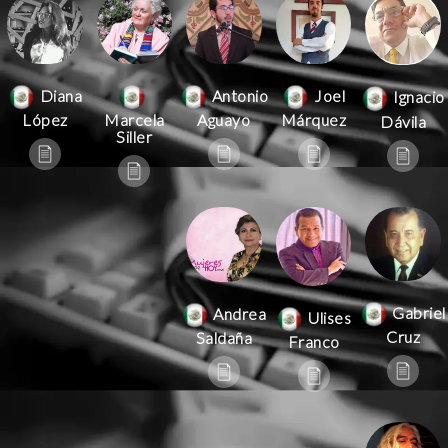
Antonio
Joel
Diana
Ignacio
Aguayo
Márquez
López
Marcela
Dávila
Siller
Gabriel
Andrea
Ulises
Cruz
Saldaña
Franco