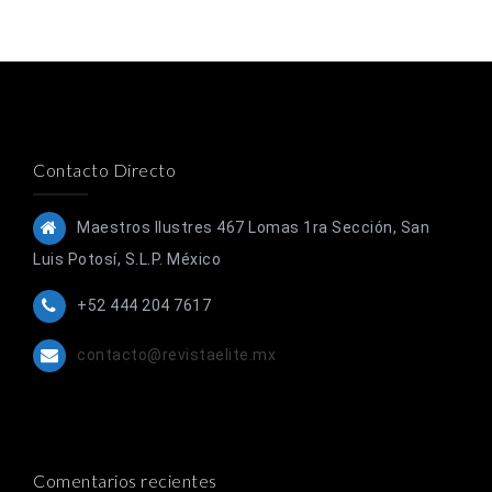
Contacto Directo
Maestros Ilustres 467 Lomas 1ra Sección, San
Luis Potosí, S.L.P. México
+52 444 204 7617
contacto@revistaelite.mx
Comentarios recientes