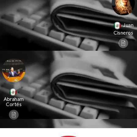
Juan
Cisneros
Abraham
Cortés