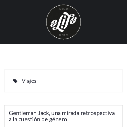
S
k
i
p
t
o
c
o
n
t
e
Viajes
n
t
Gentleman Jack, una mirada retrospectiva
a la cuestión de género