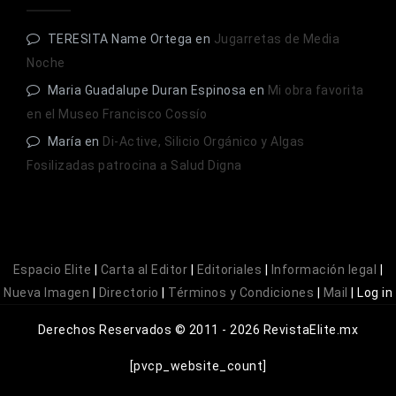
TERESITA Name Ortega
en
Jugarretas de Media
Noche
Maria Guadalupe Duran Espinosa
en
Mi obra favorita
en el Museo Francisco Cossío
María
en
Di-Active, Silicio Orgánico y Algas
Fosilizadas patrocina a Salud Digna
Espacio Elite
|
Carta al Editor
|
Editoriales
|
Información legal
|
Nueva Imagen
|
Directorio
|
Términos y Condiciones
|
Mail
|
Log in
Derechos Reservados © 2011 - 2026 RevistaElite.mx
[pvcp_website_count]