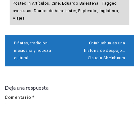
Posted in
Artículos
,
Cine
,
Eduardo Balestena
Tagged
aventuras
,
Diarios de Anne Lister
,
Esplendor
,
Inglaterra
,
Viajes
N
Piñatas, tradición
Chiahuahua es una
a
mexicana y riqueza
historia de despojo…
v
cultural
Claudia Sheinbaum
e
g
a
c
i
Deja una respuesta
ó
n
Comentario
*
d
e
e
n
t
r
a