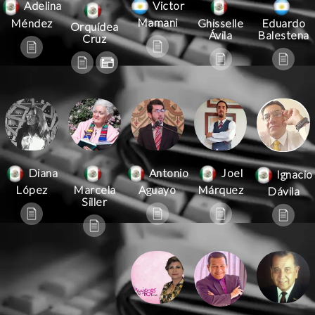
Victor
Adelina
Mamani
Méndez
Ghisselle
Eduardo
Orquídea
Ávila
Balestena
Cruz
Antonio
Joel
Diana
Ignacio
Aguayo
Márquez
López
Marcela
Dávila
Siller