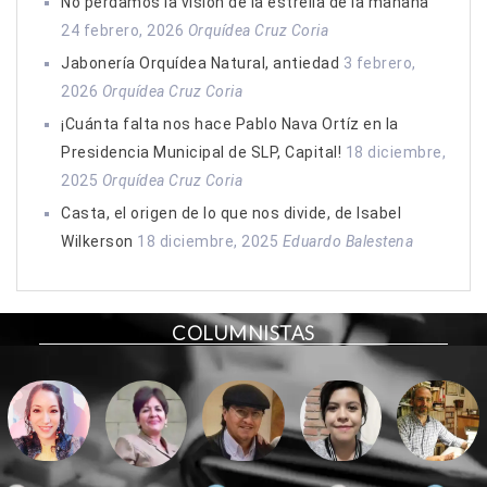
No perdamos la visión de la estrella de la mañana
24 febrero, 2026
Orquídea Cruz Coria
Jabonería Orquídea Natural, antiedad
3 febrero,
2026
Orquídea Cruz Coria
¡Cuánta falta nos hace Pablo Nava Ortíz en la
Presidencia Municipal de SLP, Capital!
18 diciembre,
2025
Orquídea Cruz Coria
Casta, el origen de lo que nos divide, de Isabel
Wilkerson
18 diciembre, 2025
Eduardo Balestena
COLUMNISTAS