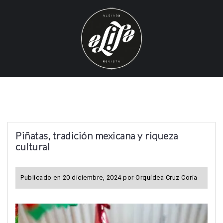
S
k
i
p
t
o
c
o
n
t
Piñatas, tradición mexicana y riqueza
e
cultural
n
t
Publicado en
20 diciembre, 2024
por
Orquídea Cruz Coria