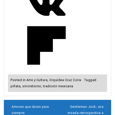
Posted in
Arte y Cultura
,
Orquídea Cruz Coria
Tagged
piñata
,
sincretismo
,
tradición mexicana
N
Amores que duran para
Gentleman Jack, una
a
siempre
mirada retrospectiva a