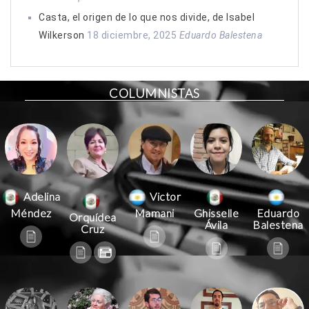
Casta, el origen de lo que nos divide, de Isabel
Wilkerson
18 diciembre, 2025
Eduardo Balestena
COLUMNISTAS
Victor
Adelina
Mamani
Méndez
Ghisselle
Eduardo
Orquídea
Ávila
Balestena
Cruz