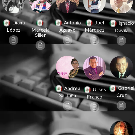
Antonio
Joel
Diana
Ignacio
Aguayo
Márquez
López
Marcela
Dávila
Siller
Gabriel
Andrea
Ulises
Cruz
Saldaña
Franco