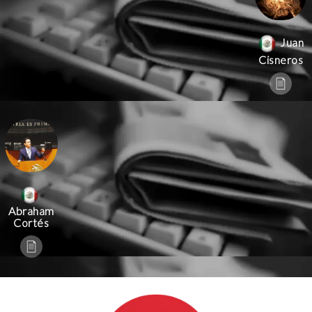
Juan
Cisneros
Abraham
Cortés