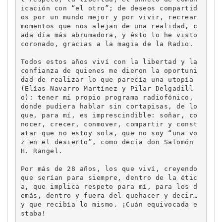
icación con “el otro”; de deseos compartid
os por un mundo mejor y por vivir, recrear 
momentos que nos alejan de una realidad, c
ada día más abrumadora, y ésto lo he visto 
coronado, gracias a la magia de la Radio.

Todos estos años viví con la libertad y la 
confianza de quienes me dieron la oportuni
dad de realizar lo que parecía una utopía 
(Elías Navarro Martínez y Pilar Delgadill
o): tener mi propio programa radiofónico, 
donde pudiera hablar sin cortapisas, de lo 
que, para mí, es imprescindible: soñar, co
nocer, crecer, conmover, compartir y const
atar que no estoy sola, que no soy “una vo
z en el desierto”, como decía don Salomón 
H. Rangel.

Por más de 28 años, los que viví, creyendo 
que serían para siempre, dentro de la étic
a, que implica respeto para mí, para los d
emás, dentro y fuera del quehacer y decir…
y que recibía lo mismo. ¡Cuán equivocada e
staba!
