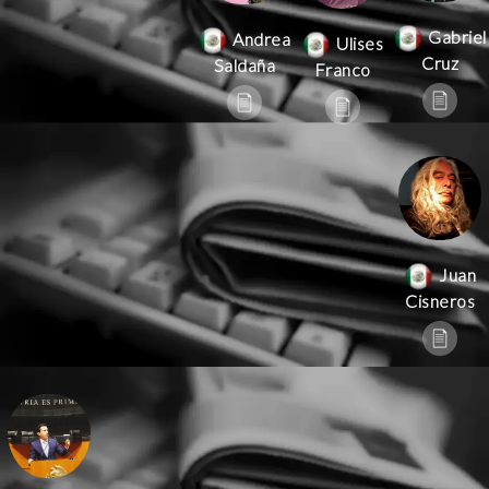
Gabriel
Andrea
Ulises
Cruz
Saldaña
Franco
Juan
Cisneros