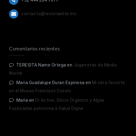
contacto@revistaelite.mx
Comentarios recientes
TERESITA Name Ortega
en
Jugarretas de Media
Noche
Maria Guadalupe Duran Espinosa
en
Mi obra favorita
en el Museo Francisco Cossío
María
en
Di-Active, Silicio Orgánico y Algas
Fosilizadas patrocina a Salud Digna