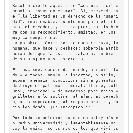
Resultó cierto aquello de “…es más fácil e
ncontrar rosas en el mar”. Sí, creyendo qu
e “…la libertad es un derecho de la humani
dad”, inalienable; cuánto más para el arti
sta, el creador, y el receptor, que lo hon
ra con su reconocimiento, amistad, en una 
mágica complicidad.

La palabra, máximo don de nuestra raza, la 
humana, que hace y deshace; soberbia atrib
ución del que la usa, la palabra, en bien 
de su prójimo y su esperanza.

El fascismo, cáncer del mundo, aniquila to
do y a todos; anula la libertad, humilla, 
acosa, amenaza, condiciona sin argumentos, 
destruye el patrimonio moral, físico, cult
ural, emocional y de memoria; pone rejas y 
grilletes a lo sublime, al afán, al derech
o, a la superación, al respeto propio y ha
cia los demás. ¡Es inaceptable!

Por todo lo anterior es que no estoy más e
n Radio Universidad; y lamentablemente no 
soy la única, somos muchos los que vivimos 