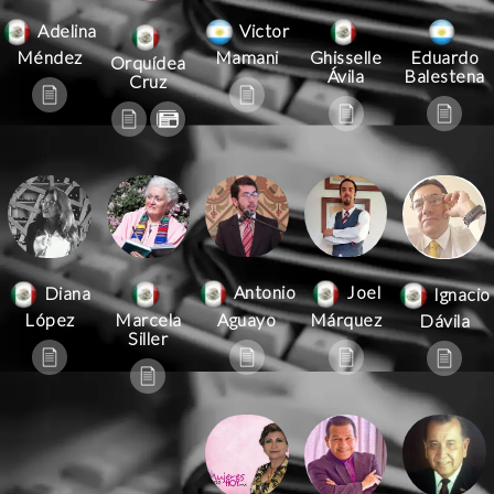
Victor
Adelina
Mamani
Méndez
Ghisselle
Eduardo
Orquídea
Ávila
Balestena
Cruz
Antonio
Joel
Diana
Ignacio
Aguayo
Márquez
López
Marcela
Dávila
Siller