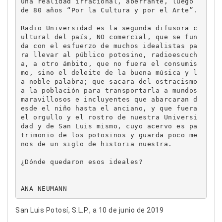
una realidad irracional, aberrante, luego 
de 80 años “Por la Cultura y por el Arte”.

Radio Universidad es la segunda difusora c
ultural del país, NO comercial, que se fun
da con el esfuerzo de muchos idealistas pa
ra llevar al público potosino, radioescuch
a, a otro ámbito, que no fuera el consumis
mo, sino el deleite de la buena música y l
a noble palabra; que sacara del ostracismo 
a la población para transportarla a mundos 
maravillosos e incluyentes que abarcaran d
esde el niño hasta el anciano, y que fuera 
el orgullo y el rostro de nuestra Universi
dad y de San Luis mismo, cuyo acervo es pa
trimonio de los potosinos y guarda poco me
nos de un siglo de historia nuestra.

¿Dónde quedaron esos ideales?

ANA NEUMANN
San Luis Potosí, S.L.P., a 10 de junio de 2019