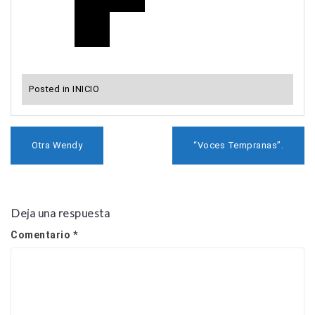
Posted in
INICIO
N
Otra Wendy
“Voces Tempranas”.
a
v
e
g
a
Deja una respuesta
c
Comentario
*
i
ó
n
d
e
e