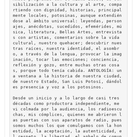
sibilización a la cultura y al arte, compa
rtiendo con dignidad, historias, principal
mente locales, potosinas, aunque extendién
dose al ámbito universal: leyendas, person
ajes, anécdotas, sucedidos, efemérides, mú
sica, literatura, Bellas Artes, entrevista
s con artistas, comentarios sobre la vida 
cultural, nuestro quehacer; descubrir nues
tras raíces, nuestra identidad, el asombr
o, a través de la lengua, provocar la imag
inación, tocar las emociones; conciencia, 
reflexión y gozo, entre muchas otras cosa
s, porque todo tenía cabida. ANTOLOGÍA: un
a ventana a la historia de nuestra ciudad, 
de nuestro Estado, San Luis Potosí, dándol
es presencia y voz a los potosinos.

Desde un inicio y a lo largo de casi tres 
décadas como productora independiente, me 
vi colmada por la audiencia, los radioescu
chas, mis cómplices, quienes me abrieron l
as puertas con sus aparatos de radio, pues 
somos muchos los que comulgamos con la hon
estidad, la aceptación, la autenticidad, e
l respeto, la libertad, el anhelo de comun