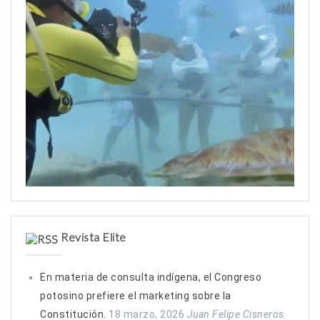
:
Revista Elite
En materia de consulta indígena, el Congreso
potosino prefiere el marketing sobre la
Constitución.
18 marzo, 2026
Juan Felipe Cisneros