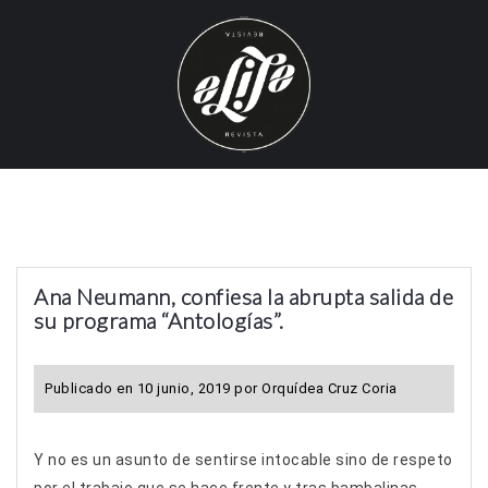
S
k
i
p
t
o
c
o
n
t
Ana Neumann, confiesa la abrupta salida de
e
su programa “Antologías”.
n
t
Publicado en
10 junio, 2019
por
Orquídea Cruz Coria
Y no es un asunto de sentirse intocable sino de respeto