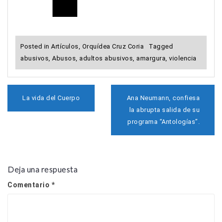
Posted in
Artículos
,
Orquídea Cruz Coria
Tagged
abusivos
,
Abusos
,
adultos abusivos
,
amargura
,
violencia
N
La vida del Cuerpo
Ana Neumann, confiesa
a
la abrupta salida de su
v
programa “Antologías”.
e
g
a
c
i
Deja una respuesta
ó
n
Comentario
*
d
e
e
n