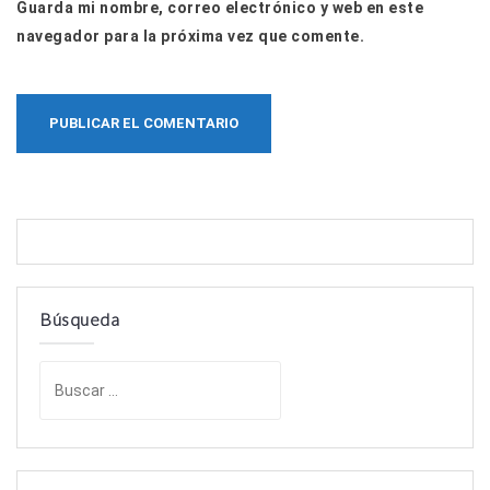
Guarda mi nombre, correo electrónico y web en este
navegador para la próxima vez que comente.
Búsqueda
B
u
s
c
a