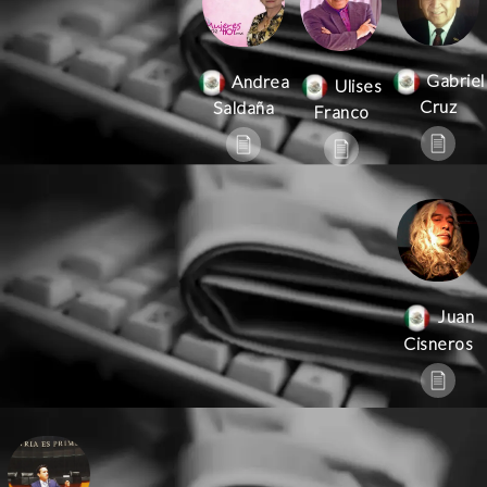
Gabriel
Andrea
Ulises
Cruz
Saldaña
Franco
Juan
Cisneros