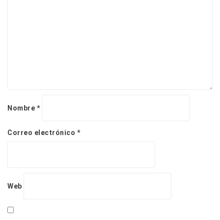
t
r
a
d
a
s
Nombre
*
Correo electrónico
*
Web