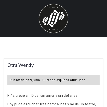
S
k
i
p
t
o
c
o
n
t
Otra Wendy
e
n
t
Publicado en
9 junio, 2019
por
Orquídea Cruz Coria
Niña crece sin Dios, sin amor y sin defensa.
Hoy pude escuchar tras bambalinas y no de un teatro,