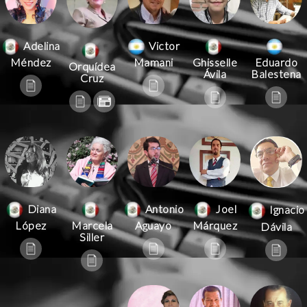
Victor
Adelina
Mamani
Méndez
Ghisselle
Eduardo
Orquídea
Ávila
Balestena
Cruz
Antonio
Joel
Diana
Ignacio
Aguayo
Márquez
López
Marcela
Dávila
Siller