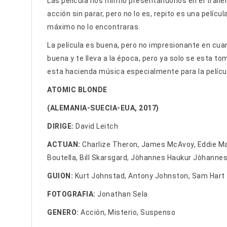
Las película nos mintió presentándonos en el trailer
acción sin parar, pero no lo es, repito es una pelíc
máximo no lo encontraras.
La película es buena, pero no impresionante en cuant
buena y te lleva a la época, pero ya solo se esta t
esta hacienda música especialmente para la pelícu
ATOMIC BLONDE
(ALEMANIA-SUECIA-EUA, 2017)
DIRIGE:
David Leitch
ACTUAN:
Charlize Theron, James McAvoy, Eddie M
Boutella, Bill Skarsgard, Jòhannes Haukur Jòhanne
GUION:
Kurt Johnstad, Antony Johnston, Sam Hart
FOTOGRAFIA:
Jonathan Sela
GENERO:
Acción, Misterio, Suspenso