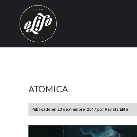
S
k
i
p
t
o
c
o
n
t
e
ATOMICA
n
t
Publicado en
20 septiembre, 2017
por
Revista Elite