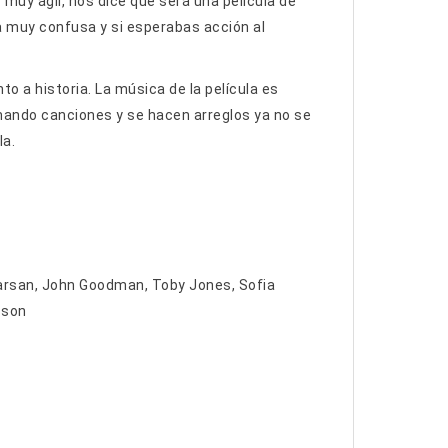
 muy ágil, nos dice que será una película de
ula muy confusa y si esperabas acción al
o a historia. La música de la película es
omando canciones y se hacen arreglos ya no se
la.
arsan, John Goodman, Toby Jones, Sofia
sson