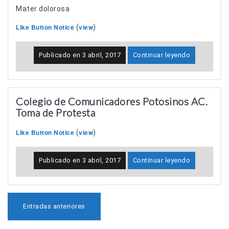
Mater dolorosa
Like Button Notice
view
(
)
Publicado en
3 abril, 2017
Continuar leyendo
Colegio de Comunicadores Potosinos AC.
Toma de Protesta
Like Button Notice
view
(
)
Publicado en
3 abril, 2017
Continuar leyendo
N
Entradas anteriores
a
v