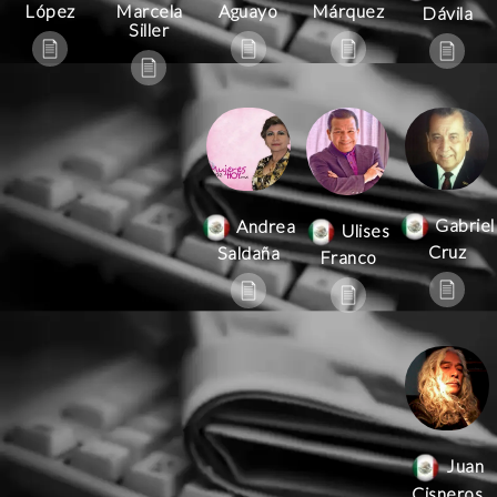
Aguayo
Márquez
López
Marcela
Dávila
Siller
Gabriel
Andrea
Ulises
Cruz
Saldaña
Franco
Juan
Cisneros