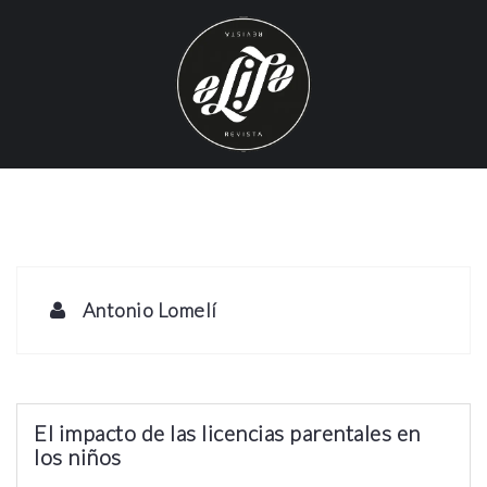
S
k
i
p
t
o
c
o
n
t
e
Antonio Lomelí
n
t
El impacto de las licencias parentales en
los niños