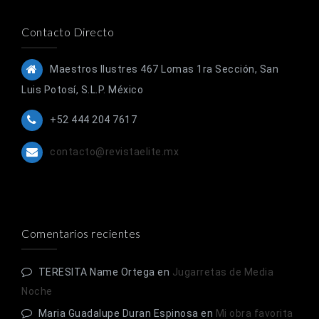
Contacto Directo
Maestros Ilustres 467 Lomas 1ra Sección, San
Luis Potosí, S.L.P. México
+52 444 204 7617
contacto@revistaelite.mx
Comentarios recientes
TERESITA Name Ortega
en
Jugarretas de Media
Noche
Maria Guadalupe Duran Espinosa
en
Mi obra favorita