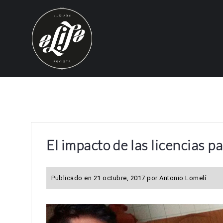
S
k
i
p
t
o
c
o
n
t
e
El impacto de las licencias p
n
t
Publicado en
21 octubre, 2017
por
Antonio Lomelí