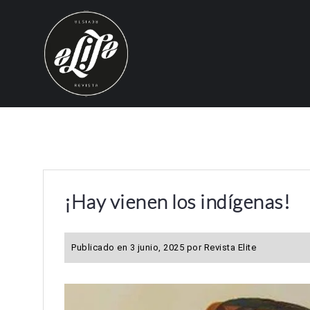
S
k
i
p
t
o
c
o
n
t
e
¡Hay vienen los indígenas!
n
t
Publicado en
3 junio, 2025
por
Revista Elite