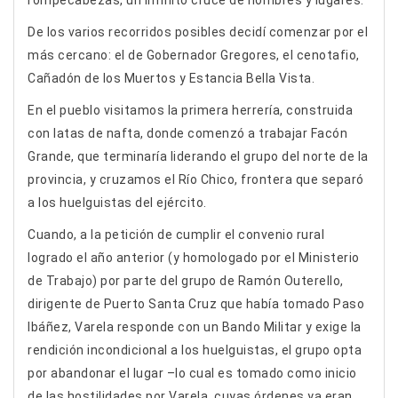
rompecabezas, un infinito cruce de nombres y lugares.
De los varios recorridos posibles decidí comenzar por el
más cercano: el de Gobernador Gregores, el cenotafio,
Cañadón de los Muertos y Estancia Bella Vista.
En el pueblo visitamos la primera herrería, construida
con latas de nafta, donde comenzó a trabajar Facón
Grande, que terminaría liderando el grupo del norte de la
provincia, y cruzamos el Río Chico, frontera que separó
a los huelguistas del ejército.
Cuando, a la petición de cumplir el convenio rural
logrado el año anterior (y homologado por el Ministerio
de Trabajo) por parte del grupo de Ramón Outerello,
dirigente de Puerto Santa Cruz que había tomado Paso
Ibáñez, Varela responde con un Bando Militar y exige la
rendición incondicional a los huelguistas, el grupo opta
por abandonar el lugar –lo cual es tomado como inicio
de las hostilidades por Varela, cuyas órdenes ya eran