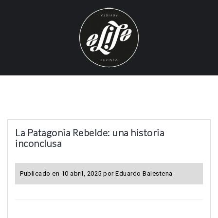
S
k
i
p
t
o
c
o
n
t
La Patagonia Rebelde: una historia
e
inconclusa
n
t
Publicado en
10 abril, 2025
por
Eduardo Balestena