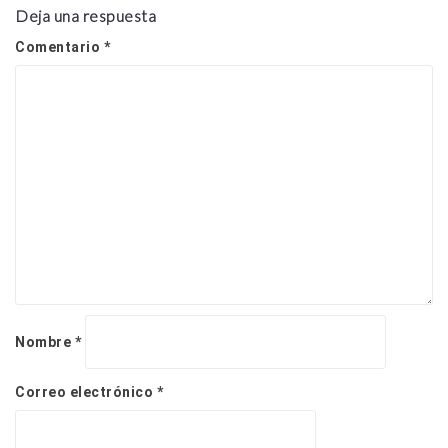
a
Deja una respuesta
c
Comentario
*
i
ó
n
d
e
e
n
t
r
a
d
a
s
Nombre
*
Correo electrónico
*