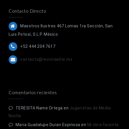
Contacto Directo
Maestros Ilustres 467 Lomas 1ra Sección, San
Luis Potosí, S.L.P. México
+52 444 204 7617
contacto@revistaelite.mx
Comentarios recientes
TERESITA Name Ortega
en
Jugarretas de Media
Noche
Maria Guadalupe Duran Espinosa
en
Mi obra favorita