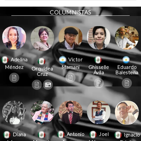
COLUMNISTAS
Victor
Adelina
Mamani
Méndez
Ghisselle
Eduardo
Orquídea
Ávila
Balestena
Cruz
Antonio
Joel
Diana
Ignacio