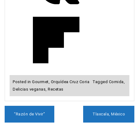
Posted in
Gourmet
,
Orquídea Cruz Coria
Tagged
Comida
,
Delicias veganas
,
Recetas
N
“Razón de Vivir”
Tlaxcala, México
a
v
e
g