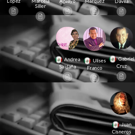
Aguayo
Márquez
López
Marcela
Dávila
Siller
Gabriel
Andrea
Ulises
Cruz
Saldaña
Franco
Juan
Cisneros