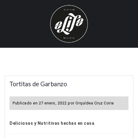
S
k
i
p
t
o
c
o
n
t
Tortitas de Garbanzo
e
n
t
Publicado en
27 enero, 2022
por
Orquídea Cruz Coria
Deliciosas y Nutritivas
hechas en casa
.