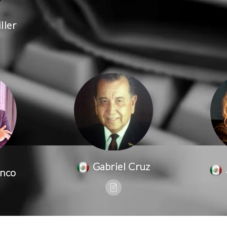
ller
Gabriel Cruz
anco