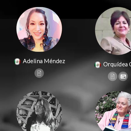
Adelina Méndez
Orquídea 