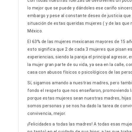
con todas nuestras fuerzas de devolverles un poco 
lo mejor que se puede y dándoles ese cariño sincer
embargo y pese al constante deseo de justicia que 
situación de estas queridas mujeres ( y de las qu
México.
El 63% de las mujeres mexicanas mayores de 15 año
esto significa que 2 de cada 3 mujeres que pisan es
experiencias, siendo la pareja el principal agresor
la mujer gran parte de su vida, ya sea en la calle, 
casa con abusos físicos o psicológicos de las pers
Sí, sigamos amando a nuestras madres, pero tam
fondo el respeto que nos enseñaron, promoviendo 
porque estas mujeres sean nuestras madres, hijas o
somos personas y se nos ha dado la tarea de conviv
convivencia, mejor.
¡Felicidades a todas las madres! A todas esas muje
no tanto) en el cuidado de sus hijos; a las que tra