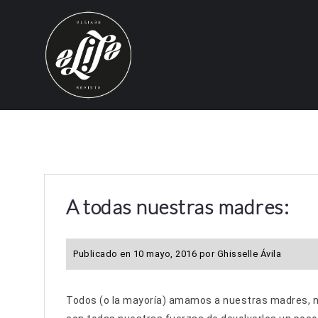
S
k
i
p
t
o
c
o
n
t
e
A todas nuestras madres:
n
t
Publicado en
10 mayo, 2016
por
Ghisselle Ávila
Todos (o la mayoría) amamos a nuestras madres, no