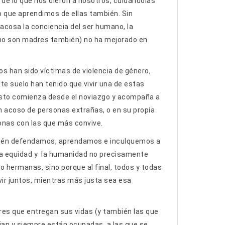
de lo que nos dieron a nosotros, cuidándolas
o que aprendimos de ellas también. Sin
acosa la conciencia del ser humano, la
e no son madres también) no ha mejorado en
s han sido víctimas de violencia de género,
te suelo han tenido que vivir una de estas
, esto comienza desde el noviazgo y acompaña a
con acoso de personas extrañas, o en su propia
onas con las que más convive.
bién defendamos, aprendamos e inculquemos a
la equidad y la humanidad no precisamente
 hermanas, sino porque al final, todos y todas
ir juntos, mientras más justa sea esa
res que entregan sus vidas (y también las que
bajan y siempre están ocupadas, a las que se