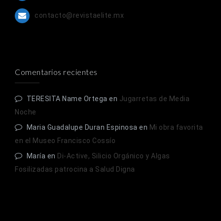
contacto@revistaelite.mx
Comentarios recientes
TERESITA Name Ortega
en
Jugarretas de Media
Noche
Maria Guadalupe Duran Espinosa
en
Mi obra favorita
en el Museo Francisco Cossío
María
en
Di-Active, Silicio Orgánico y Algas
Fosilizadas patrocina a Salud Digna