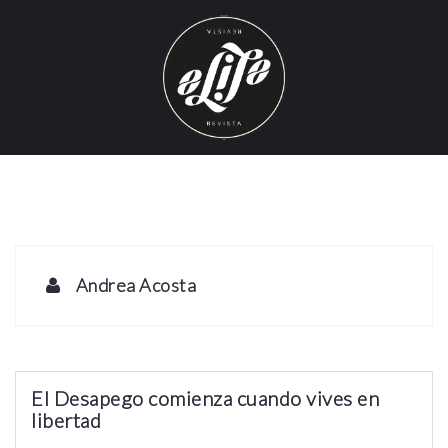
S
k
i
p
t
o
c
o
n
t
e
Andrea Acosta
n
t
El Desapego comienza cuando vives en
libertad