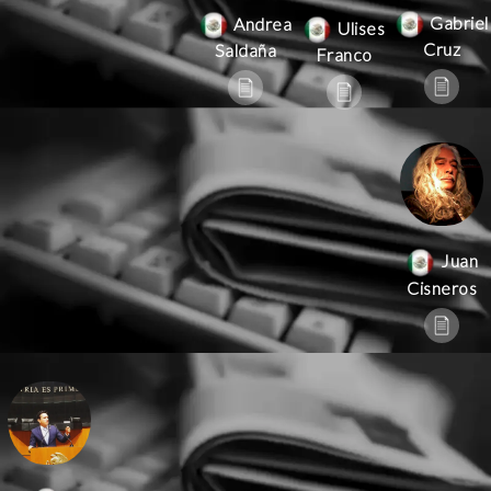
Gabriel
Andrea
Ulises
Cruz
Saldaña
Franco
Juan
Cisneros