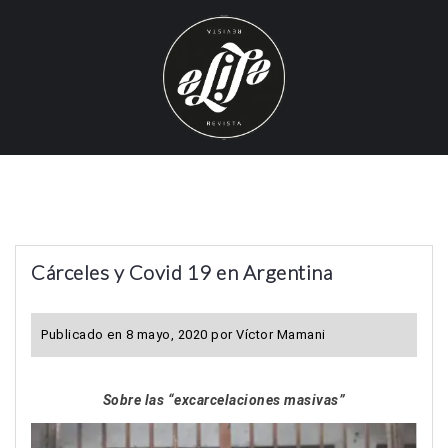
S
k
i
p
t
o
c
o
n
t
Cárceles y Covid 19 en Argentina
e
n
t
Publicado en
8 mayo, 2020
por
Víctor Mamani
Sobre las “excarcelaciones masivas”