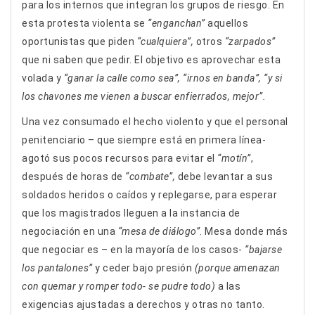
para los internos que integran los grupos de riesgo. En
esta protesta violenta se
“enganchan”
aquellos
oportunistas que piden
“cualquiera”,
otros
“zarpados”
que ni saben que pedir. El objetivo es aprovechar esta
volada y
“ganar la calle como sea”, “irnos en banda”, “y si
los chavones me vienen a buscar enfierrados, mejor”.
Una vez consumado el hecho violento y que el personal
penitenciario – que siempre está en primera línea-
agotó sus pocos recursos para evitar el
“motín”
,
después de horas de
“combate”,
debe levantar a sus
soldados heridos o caídos y replegarse, para esperar
que los magistrados lleguen a la instancia de
negociación en una
“mesa de diálogo”
. Mesa donde más
que negociar es – en la mayoría de los casos-
“bajarse
los pantalones”
y ceder bajo presión
(porque amenazan
con quemar y romper todo- se pudre todo)
a las
exigencias ajustadas a derechos y otras no tanto.