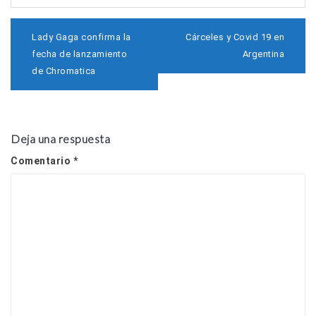
N
Lady Gaga confirma la
Cárceles y Covid 19 en
a
fecha de lanzamiento
Argentina
v
de Chromatica
e
g
a
c
i
Deja una respuesta
ó
n
Comentario
*
d
e
e
n
t
r
a
d
a
s