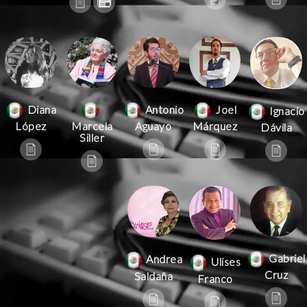
Antonio
Joel
Diana
Ignacio
Aguayo
Márquez
López
Marcela
Dávila
Siller
Gabriel
Andrea
Ulises
Cruz
Saldaña
Franco