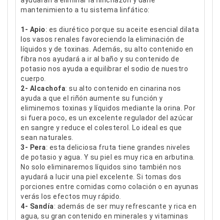
ayudarán a eliminar la hinchazón y darle
mantenimiento a tu sistema linfático:
1- Apio
: es diurético porque su aceite esencial dilata
los vasos renales favoreciendo la eliminación de
líquidos y de toxinas. Además, su alto contenido en
fibra nos ayudará a ir al baño y su contenido de
potasio nos ayuda a equilibrar el sodio de nuestro
cuerpo.
2- Alcachofa
: su alto contenido en cinarina nos
ayuda a que el riñón aumente su función y
eliminemos toxinas y líquidos mediante la orina. Por
si fuera poco, es un excelente regulador del azúcar
en sangre y reduce el colesterol. Lo ideal es que
sean naturales.
3- Pera
: esta deliciosa fruta tiene grandes niveles
de potasio y agua. Y su piel es muy rica en arbutina.
No solo eliminaremos líquidos sino también nos
ayudará a lucir una piel excelente. Si tomas dos
porciones entre comidas como colación o en ayunas
verás los efectos muy rápido.
4- Sandía
: además de ser muy refrescante y rica en
agua, su gran contenido en minerales y vitaminas