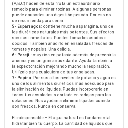
(A,B,C) hacen de esta fruta un extraordinario
remedio para eliminar toxinas. A algunas personas
puede causarles una digestión pesada. Por eso no
se recomienda para cenar.
5- Espárragos
: contiene mucha asparagina, uno de
los diuréticos naturales más potentes. Sus efectos
son casi inmediatos. Puedes tomarlos asados o
cocidos. También añadirlo en ensaladas frescas de
tomate y nopales. Una delicia.
6-
Perejil:
muy rico en potasio además de prevenir la
anemia y es un gran antioxidante. Ayuda también a
la expectoración mejorando mucho la respiración.
Utilízalo para cualquiera de tus ensaladas.
7- Pepino
: Por sus altos niveles de potasio y agua es
uno de los alimentos diuréticos más adecuado para
la eliminación de líquidos. Puedes incorporarlo en
todas tus ensaladas o cortado en rodajas para las
colaciones. Nos ayudan a eliminar líquidos cuando
son frescos. Nunca en conserva.
El indispensable – El agua natura
l
es fundamental
hidratar bien tu cuerpo. La cantidad de líquidos que