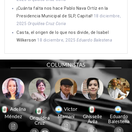
¡Cuánta falta nos hace Pablo Nava Ortíz en la
Presidencia Municipal de SLP, Capital!
18 diciembre,
2025
Orquídea Cruz Coria
Casta, el origen de lo que nos divide, de Isabel
Wilkerson
18 diciembre, 2025
Eduardo Balestena
COLUMNISTAS
Victor
Adelina
Mamani
Méndez
Ghisselle
Eduardo
Orquídea
Ávila
Balestena
Cruz