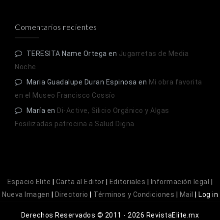
Comentarios recientes
TERESITA Name Ortega
en
Jugarretas de Media
Noche
Maria Guadalupe Duran Espinosa
en
Mi obra favorita
en el Museo Francisco Cossío
María
en
Di-Active, Silicio Orgánico y Algas
Fosilizadas patrocina a Salud Digna
Espacio Elite
|
Carta al Editor
|
Editoriales
|
Información legal
|
Nueva Imagen
|
Directorio
|
Términos y Condiciones
|
Mail
|
Log in
Derechos Reservados © 2011 - 2026 RevistaElite.mx