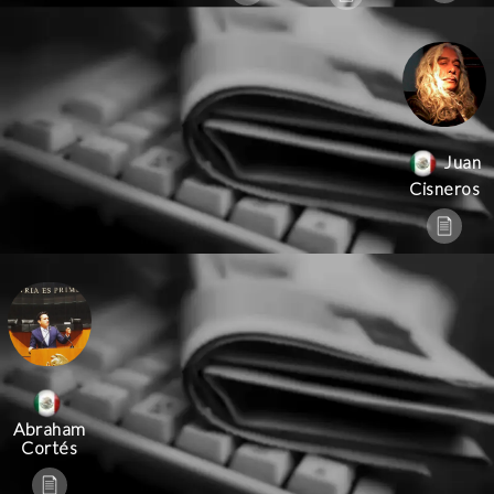
Juan
Cisneros
Abraham
Cortés