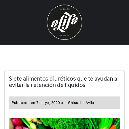
S
k
i
p
t
o
c
o
n
t
Siete alimentos diuréticos que te ayudan a
e
evitar la retención de líquidos
n
t
Publicado en
7 mayo, 2020
por
Ghisselle Ávila