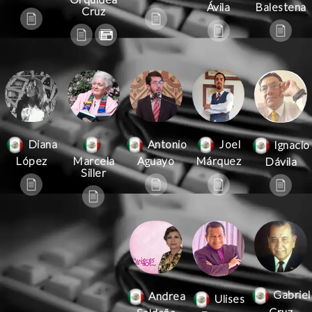
Ávila
Balestena
Cruz
Antonio
Joel
Diana
Ignacio
Aguayo
Márquez
López
Marcela
Dávila
Siller
Gabriel
Andrea
Ulises
Cruz