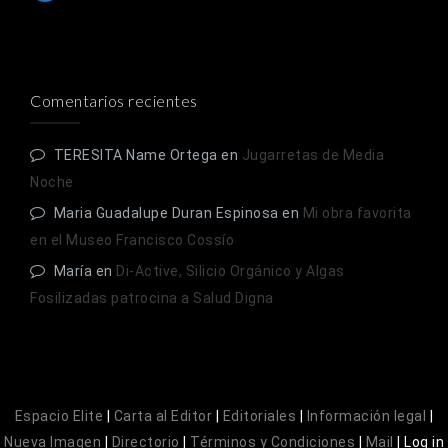
Comentarios recientes
TERESITA Name Ortega
en
Jugarretas de Media
Noche
Maria Guadalupe Duran Espinosa
en
Mi obra favorita
en el Museo Francisco Cossío
María
en
Di-Active, Silicio Orgánico y Algas
Fosilizadas patrocina a Salud Digna
Espacio Elite
|
Carta al Editor
|
Editoriales
|
Información legal
|
Nueva Imagen
|
Directorio
|
Términos y Condiciones
|
Mail
|
Log in