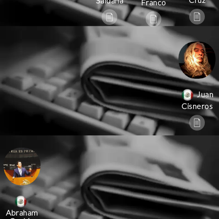
Saldaña
Franco
Juan
Cisneros
Abraham