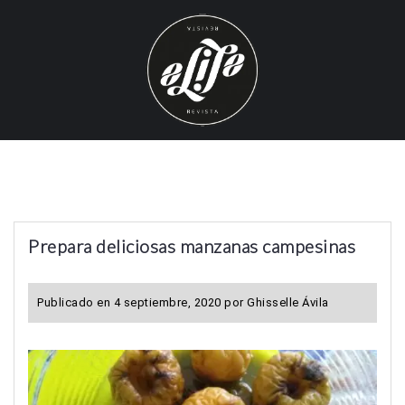
S
k
i
p
t
o
c
o
n
t
Prepara deliciosas manzanas campesinas
e
n
t
Publicado en
4 septiembre, 2020
por
Ghisselle Ávila