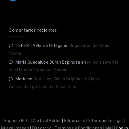
Comentarios recientes
TERESITA Name Ortega
en
Jugarretas de Media
Noche
Maria Guadalupe Duran Espinosa
en
Mi obra favorita
en el Museo Francisco Cossío
María
en
Di-Active, Silicio Orgánico y Algas
Fosilizadas patrocina a Salud Digna
Espacio Elite
|
Carta al Editor
|
Editoriales
|
Información legal
|
Nueva Imagen
|
Directorio
|
Términos y Condiciones
|
Mail
|
Log in