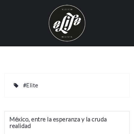
S
k
i
p
t
o
c
o
n
t
e
#Elite
n
t
México, entre la esperanza y la cruda
realidad