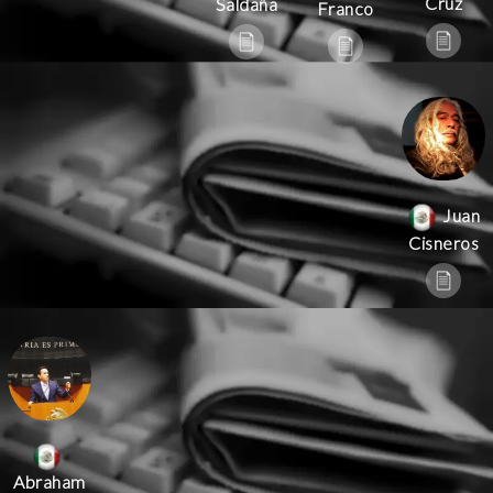
Cruz
Saldaña
Franco
Juan
Cisneros
Abraham