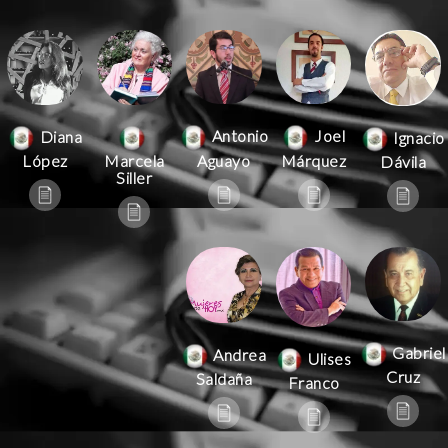
Antonio
Joel
Diana
Ignacio
Aguayo
Márquez
López
Marcela
Dávila
Siller
Gabriel
Andrea
Ulises
Cruz
Saldaña
Franco