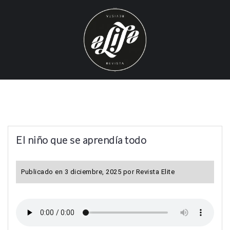
S
k
i
p
t
o
c
o
n
t
El niño que se aprendía todo
e
n
t
Publicado en
3 diciembre, 2025
por
Revista Elite