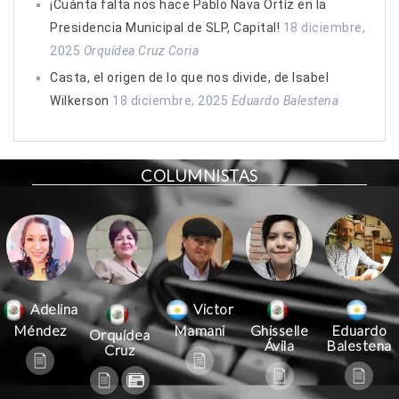
¡Cuánta falta nos hace Pablo Nava Ortíz en la
Presidencia Municipal de SLP, Capital!
18 diciembre,
2025
Orquídea Cruz Coria
Casta, el origen de lo que nos divide, de Isabel
Wilkerson
18 diciembre, 2025
Eduardo Balestena
COLUMNISTAS
Victor
Adelina
Mamani
Méndez
Ghisselle
Eduardo
Orquídea
Ávila
Balestena
Cruz