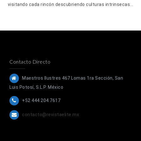
visitando cada rincón descubriendo culturas intrinsecas...
Contacto Directo
Maestros Ilustres 467 Lomas 1ra Sección, San
Luis Potosí, S.L.P. México
+52 444 204 7617
contacto@revistaelite.mx