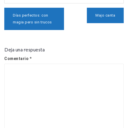
N
Días perfectos: con
Majo canta
a
magia pero sin trucos
v
e
g
a
c
Deja una respuesta
i
ó
Comentario
*
n
d
e
e
n
t
r
a
d
a
s