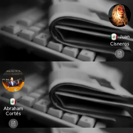
Juan
Cisneros
Abraham
Cortés