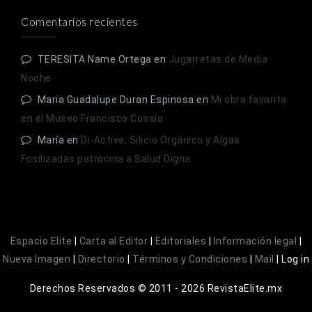
Comentarios recientes
TERESITA Name Ortega
en
Jugarretas de Media
Noche
Maria Guadalupe Duran Espinosa
en
Mi obra favorita
en el Museo Francisco Cossío
María
en
Di-Active, Silicio Orgánico y Algas
Fosilizadas patrocina a Salud Digna
Espacio Elite
|
Carta al Editor
|
Editoriales
|
Información legal
|
Nueva Imagen
|
Directorio
|
Términos y Condiciones
|
Mail
|
Log in
Derechos Reservados © 2011 - 2026 RevistaElite.mx